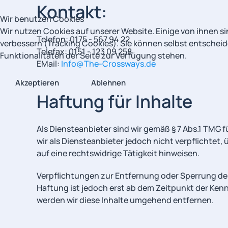
Kontakt:
Wir benutzen Cookies
Wir nutzen Cookies auf unserer Website. Einige von ihnen si
Telefon: 0175 - 567 94 22
verbessern (Tracking Cookies). Sie können selbst entscheid
Telefax: 0151 - 123 09 258
Funktionalitäten der Seite zur Verfügung stehen.
EMail:
Info@The-Crossways.de
Akzeptieren
Ablehnen
Haftung für Inhalte
Als Diensteanbieter sind wir gemäß § 7 Abs.1 TMG 
wir als Diensteanbieter jedoch nicht verpflichte
auf eine rechtswidrige Tätigkeit hinweisen.
Verpflichtungen zur Entfernung oder Sperrung de
Haftung ist jedoch erst ab dem Zeitpunkt der Ke
werden wir diese Inhalte umgehend entfernen.